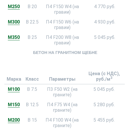
М250
В 20
П4 F150 W4 (на
4 770 руб.
гравии)
М300
В 22.5
П4 F150 W6 (на
4 930 руб.
гравии)
М350
В 25
П4 F200 W8 (на
5 045 руб.
гравии)
БЕТОН НА ГРАНИТНОМ ЩЕБНЕ
Цена (с НДС),
3
Марка
Класс
Параметры
руб./м
М100
В 7.5
П3 F50 W2 (на
5 045 руб.
граните)
М150
В 12.5
П4 F75 W4 (на
5 280 руб.
граните)
М200
В 15
П4 F100 W4 (на
5 455 руб.
граните)