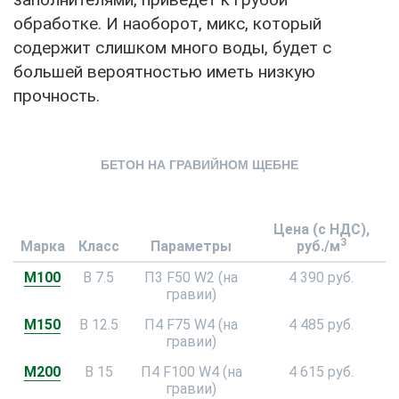
обработке. И наоборот, микс, который
содержит слишком много воды, будет с
большей вероятностью иметь низкую
прочность.
БЕТОН НА ГРАВИЙНОМ ЩЕБНЕ
Цена (с НДС),
3
Марка
Класс
Параметры
руб./м
М100
В 7.5
П3 F50 W2 (на
4 390 руб.
гравии)
М150
В 12.5
П4 F75 W4 (на
4 485 руб.
гравии)
М200
В 15
П4 F100 W4 (на
4 615 руб.
гравии)